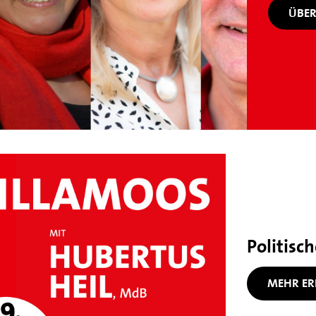
ÜBER
Politisc
MEHR ER